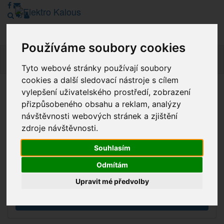
Používáme soubory cookies
Navig
Tyto webové stránky používají soubory
cookies a další sledovací nástroje s cílem
vylepšení uživatelského prostředí, zobrazení
Vážení zákazníci, v tuto chvíli je Náš internetový obchod v
přizpůsobeného obsahu a reklam, analýzy
režimu Katalogu. Objednávky on-line nyní nelze vyřídit.
návštěvnosti webových stránek a zjištění
Děkujeme za pochopení.
zdroje návštěvnosti.
Souhlasím
Výprodej
Odmítám
Novinky
Upravit mé předvolby
Akce