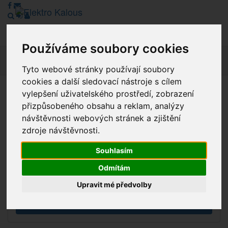
Používáme soubory cookies
Navig
Tyto webové stránky používají soubory
cookies a další sledovací nástroje s cílem
vylepšení uživatelského prostředí, zobrazení
Vážení zákazníci, v tuto chvíli je Náš internetový obchod v
přizpůsobeného obsahu a reklam, analýzy
režimu Katalogu. Objednávky on-line nyní nelze vyřídit.
návštěvnosti webových stránek a zjištění
Děkujeme za pochopení.
zdroje návštěvnosti.
Souhlasím
Výprodej
Odmítám
Novinky
Upravit mé předvolby
Akce