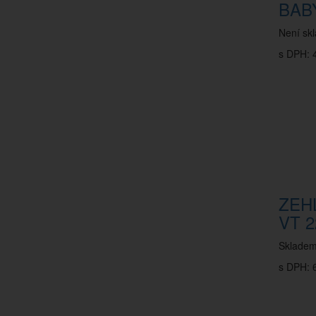
BAB
Není sk
s DPH: 
ZEH
VT 2
Sklade
s DPH: 