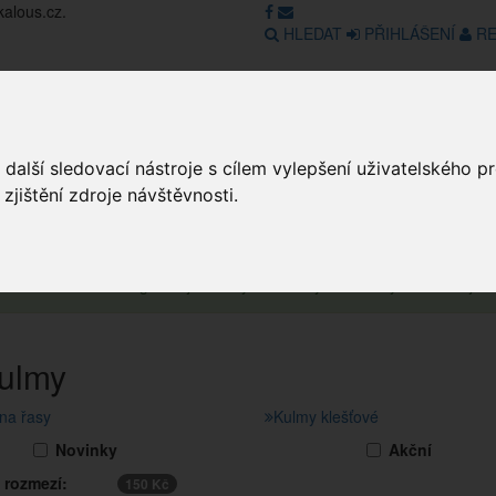
kalous.cz.
HLEDAT
PŘIHLÁŠENÍ
RE
Obchod
GDPR
Obchodní pod
další sledovací nástroje s cílem vylepšení uživatelského 
jištění zdroje návštěvnosti.
obchod v režimu Katalogu. Objednávky on-line nyní nelze vyřídit. Děkuje
kulmy
na řasy
Kulmy klešťové
Novinky
Akční
 rozmezí:
150 Kč