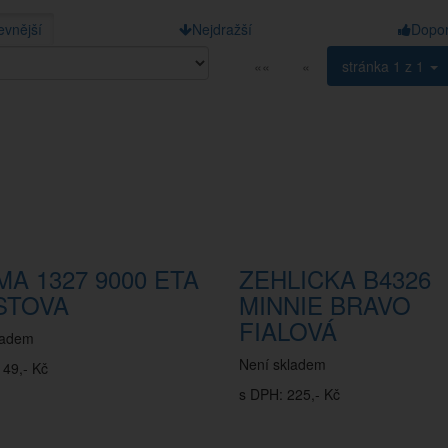
evnější
Nejdražší
Dopo
««
«
stránka
1 z 1
A 1327 9000 ETA
ZEHLICKA B4326
STOVA
MINNIE BRAVO
FIALOVÁ
ladem
Není skladem
149,- Kč
s DPH: 225,- Kč