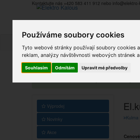
Kontaktujte nás +420 583 411 912 nebo info@elektro-
Používáme soubory cookies
Tyto webové stránky používají soubory cookies a 
reklam, analýzy návštěvnosti webových stránek a z
Souhlasím
Odmítám
Upravit mé předvolby
Vážení zákazníci, v tuto chvíli je Náš internetový 
El.
Výprodej
Kulma 
Novinky
Akce
Cenové