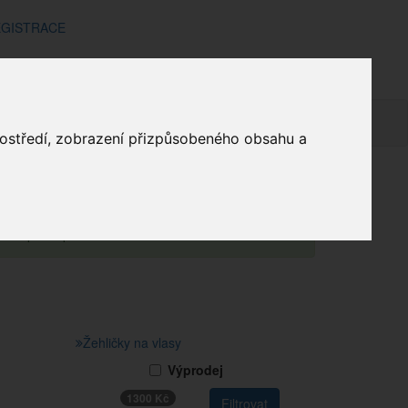
GISTRACE
El.kulmy
mínky
Doprava a platba
Kontakt
Košík
prostředí, zobrazení přizpůsobeného obsahu a
Obchod
Bílá
Dom.spotř.
El.kulmy
me za pochopení.
Žehličky na vlasy
Výprodej
1300 Kč