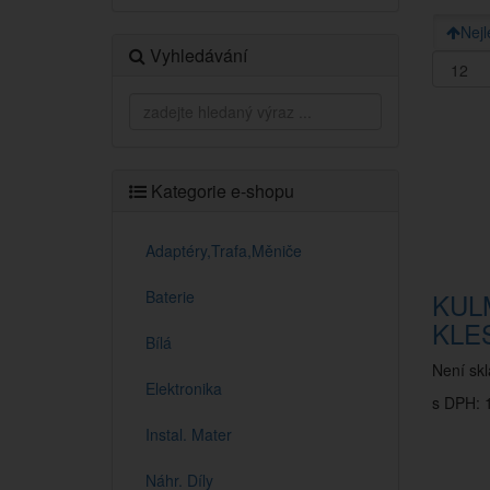
Nejl
Vyhledávání
Kategorie e-shopu
Adaptéry,Trafa,Měniče
Baterie
KULM
KLE
Bílá
Není sk
Elektronika
s DPH: 
Instal. Mater
Náhr. Díly