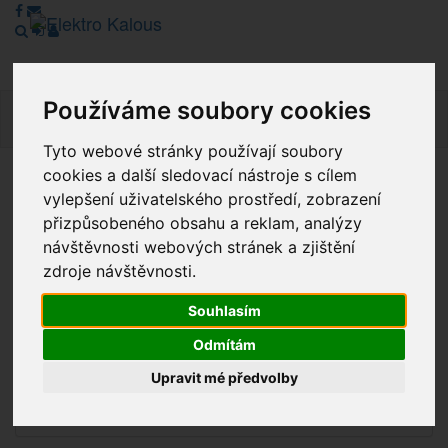
Používáme soubory cookies
Navig
Tyto webové stránky používají soubory
cookies a další sledovací nástroje s cílem
Vážení zákazníci, v tuto chvíli je Náš internetový obchod v
vylepšení uživatelského prostředí, zobrazení
režimu Katalogu. Objednávky on-line nyní nelze vyřídit.
přizpůsobeného obsahu a reklam, analýzy
Děkujeme za pochopení.
návštěvnosti webových stránek a zjištění
zdroje návštěvnosti.
Souhlasím
Výprodej
Odmítám
Novinky
Upravit mé předvolby
Akce