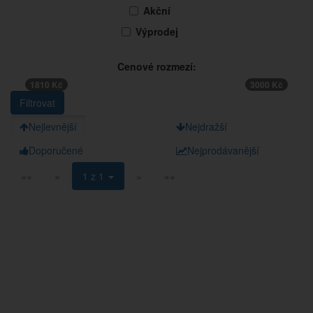
Akční
Výprodej
Cenové rozmezí:
1810 Kč
3000 Kč
Nejlevnější
Nejdražší
Doporučené
Nejprodávanější
««
«
1 z 1
»
»»