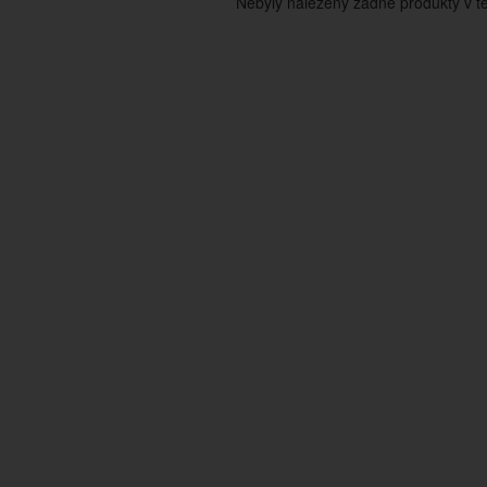
Nebyly nalezeny žádné produkty v tét