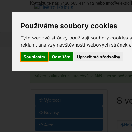
Kontaktujte nás +420 583 411 912 nebo info@elektro-
Používáme soubory cookies
Tyto webové stránky používají soubory cookies a 
reklam, analýzy návštěvnosti webových stránek a z
Souhlasím
Odmítám
Upravit mé předvolby
Vážení zákazníci, v tuto chvíli je Náš internetový 
S vo
Výprodej
Novinky
Akce
Nejl