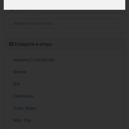
Vyhledávání
Kategorie e-shopu
Adaptéry,Trafa,Měniče
Baterie
Bílá
Elektronika
Instal. Mater
Náhr. Díly