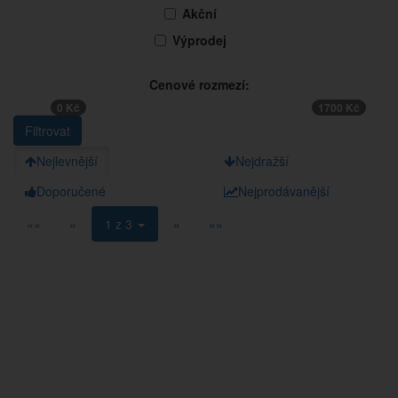
Akční
Výprodej
Cenové rozmezí:
0 Kč
1700 Kč
Nejlevnější
Nejdražší
Doporučené
Nejprodávanější
««
«
1 z 3
»
»»